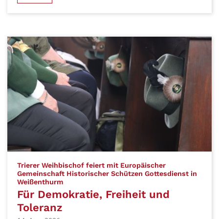
Trierer Weihbischof feiert mit Europäischer
Gemeinschaft Historischer Schützen Gottesdienst in
:
Weißenthurm
Für Demokratie, Freiheit und
Toleranz