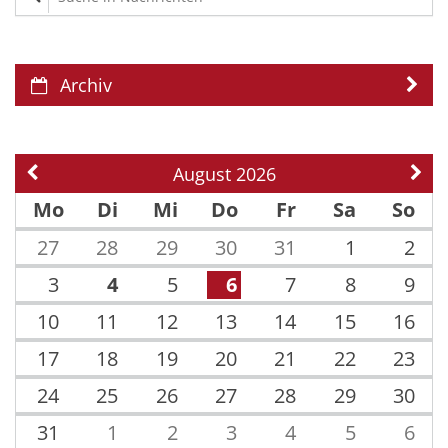
Archiv
August 2026
Vorherige Seite
Näch
Mo
Di
Mi
Do
Fr
Sa
So
27
28
29
30
31
1
2
3
4
5
6
7
8
9
10
11
12
13
14
15
16
17
18
19
20
21
22
23
24
25
26
27
28
29
30
31
1
2
3
4
5
6