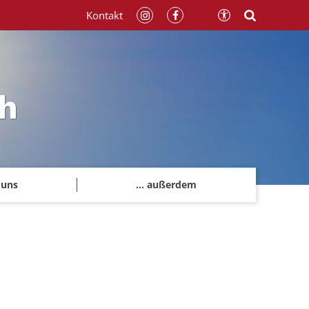
Kontakt
h
 uns
... außerdem