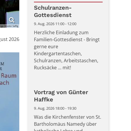
Datum: 9. August 2026
Schulranzen-
Gottesdienst
9. Aug. 2026 11:00 - 12:00
ge Brüder Saffig
Herzliche Einladung zum
gust 2026
Familien-Gottesdienst - Bringt
gerne eure
Kindergartentaschen,
Schulranzen, Arbeitstaschen,
Rucksäcke ... mit!
Vortrag von Günter
Haffke
9. Aug. 2026 18:00 - 19:30
Was die Kirchenfenster von St.
Bartholomäus Namedy über