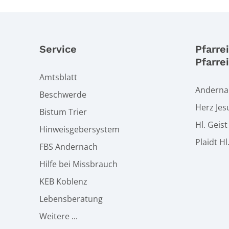
Service
Pfarre
Pfarre
Amtsblatt
Andernac
Beschwerde
Herz Jes
Bistum Trier
Hl. Geis
Hinweisgebersystem
Plaidt Hl
FBS Andernach
Hilfe bei Missbrauch
KEB Koblenz
Lebensberatung
Weitere ...