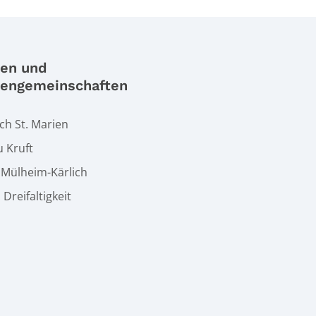
ien und
iengemeinschaften
h St. Marien
u Kruft
t Mülheim-Kärlich
. Dreifaltigkeit