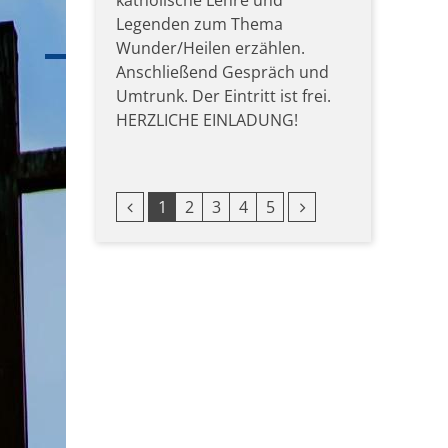
katholische Lehre und
Legenden zum Thema
Wunder/Heilen erzählen.
Anschließend Gespräch und
Umtrunk. Der Eintritt ist frei.
HERZLICHE EINLADUNG!
Vorherige Seite
Nächste Seite
1
2
3
4
5