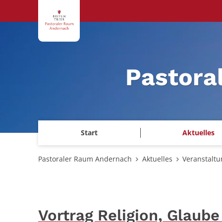
Zum Inhalt springen
Pastora
Start
Aktuelles
Pastoraler Raum Andernach
Aktuelles
Veranstalt
Vortrag Religion, Glaube