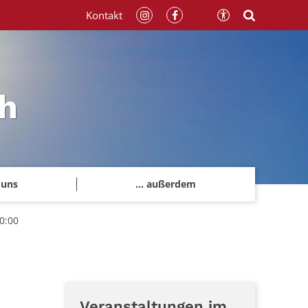
Kontakt
h
 uns
... außerdem
0:00
Veranstaltungen im