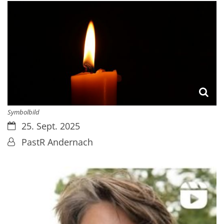
Symbolbild
Datum:
25. Sept. 2025
Von:
PastR Andernach