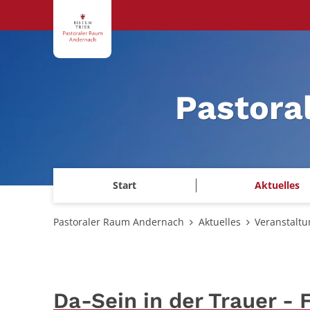
Zum Inhalt springen
Pastora
Start
Aktuelles
Pastoraler Raum Andernach
Aktuelles
Veranstalt
Da-Sein in der Trauer - 