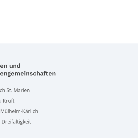
ien und
iengemeinschaften
h St. Marien
u Kruft
t Mülheim-Kärlich
. Dreifaltigkeit