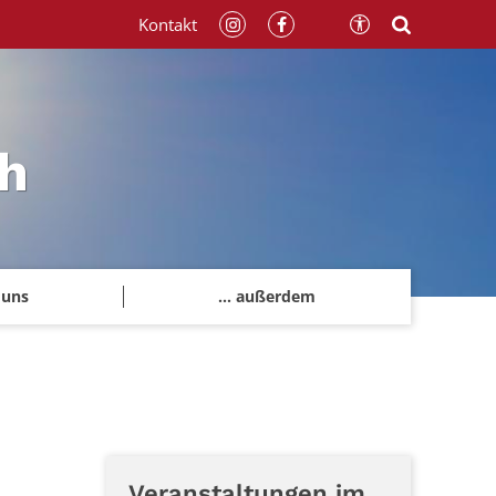
Kontakt
h
 uns
... außerdem
Veranstaltungen im