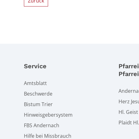
Zurück
Service
Pfarre
Pfarre
Amtsblatt
Andernac
Beschwerde
Herz Jes
Bistum Trier
Hl. Geis
Hinweisgebersystem
Plaidt Hl
FBS Andernach
Hilfe bei Missbrauch