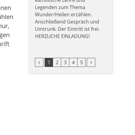
katholische Lehre und
hnen
Legenden zum Thema
Wunder/Heilen erzählen.
ühlen
Anschließend Gespräch und
nur,
Umtrunk. Der Eintritt ist frei.
igen
HERZLICHE EINLADUNG!
rift
Vorherige Seite
Nächste Seite
1
2
3
4
5