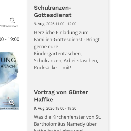
Datum: 9. August 2026
Schulranzen-
Gottesdienst
9. Aug. 2026 11:00 - 12:00
PastR Andernach
Herzliche Einladung zum
0 - 19:00
Familien-Gottesdienst - Bringt
gerne eure
Kindergartentaschen,
Schulranzen, Arbeitstaschen,
Rucksäcke ... mit!
Vortrag von Günter
Haffke
9. Aug. 2026 18:00 - 19:30
PastR Andernach
Was die Kirchenfenster von St.
Bartholomäus Namedy über