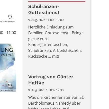
Datum: 9. August 2026
Schulranzen-
Gottesdienst
9. Aug. 2026 11:00 - 12:00
PastR Andernach
Herzliche Einladung zum
00 - 11:00
Familien-Gottesdienst - Bringt
gerne eure
Kindergartentaschen,
Schulranzen, Arbeitstaschen,
Rucksäcke ... mit!
Vortrag von Günter
Haffke
9. Aug. 2026 18:00 - 19:30
PastR Andernach
Was die Kirchenfenster von St.
Bartholomäus Namedy über