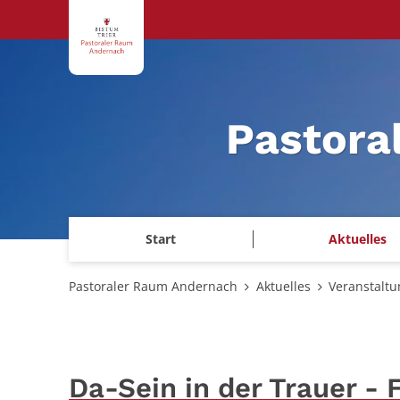
Zum Inhalt springen
Pastora
Start
Aktuelles
Pastoraler Raum Andernach
Aktuelles
Veranstalt
Da-Sein in der Trauer - 