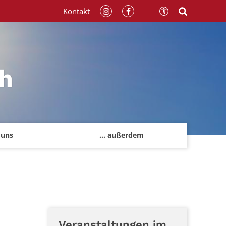
Kontakt
h
 uns
... außerdem
Veranstaltungen im