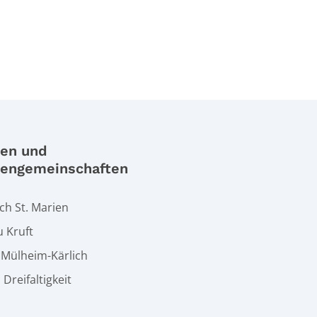
ien und
iengemeinschaften
h St. Marien
u Kruft
t Mülheim-Kärlich
. Dreifaltigkeit