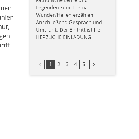
katholische Lehre und
hnen
Legenden zum Thema
Wunder/Heilen erzählen.
ühlen
Anschließend Gespräch und
nur,
Umtrunk. Der Eintritt ist frei.
igen
HERZLICHE EINLADUNG!
rift
Vorherige Seite
Nächste Seite
1
2
3
4
5