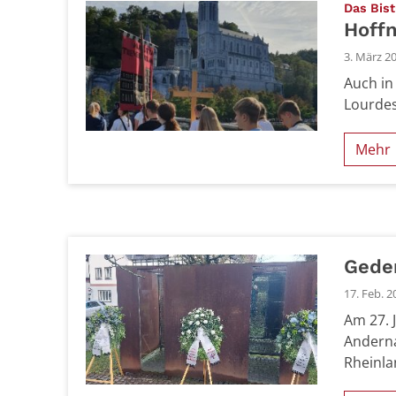
Das Bist
Hoff
3. März 2
Auch in
Lourdes
Mehr
Geden
17. Feb. 2
Am 27. 
Anderna
Rheinla