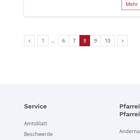
Mehr
Vorherige Seite
Erste Seite
Nächste
1
6
7
8
9
10
Service
Pfarre
Pfarre
Amtsblatt
Andernac
Beschwerde