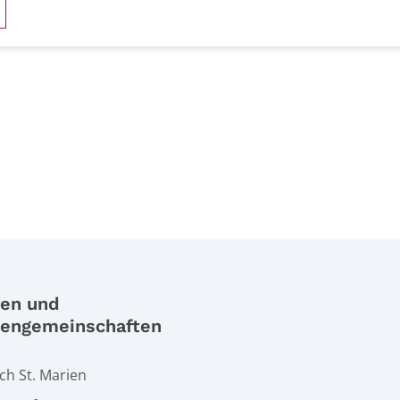
 Seite
ien und
iengemeinschaften
h St. Marien