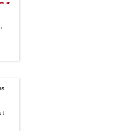
:
es an
ch
us
it