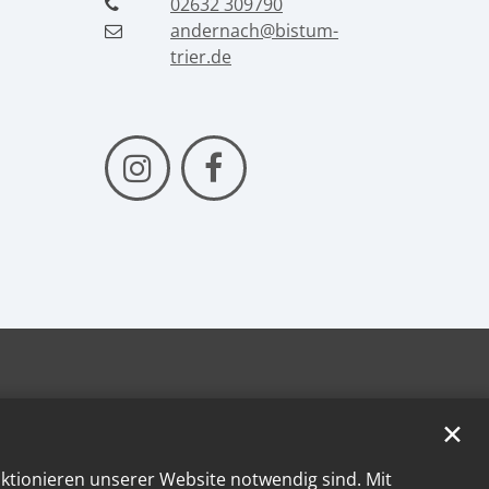
02632 309790
andernach@bistum-
trier.de
✕
nktionieren unserer Website notwendig sind. Mit