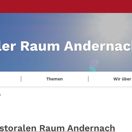
ler Raum Andernac
Themen
Wir über
n
astoralen Raum Andernach