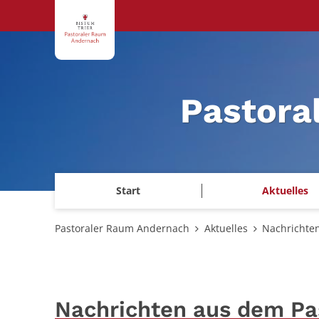
Zum Inhalt springen
Pastora
Start
Aktuelles
Pastoraler Raum Andernach
Aktuelles
Nachrichte
Nachrichten aus dem P