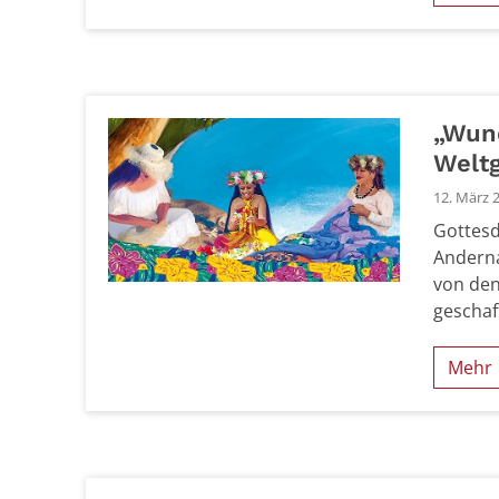
„Wun
Welt
12. März 
Gottesd
Anderna
von den
geschaff
Mehr