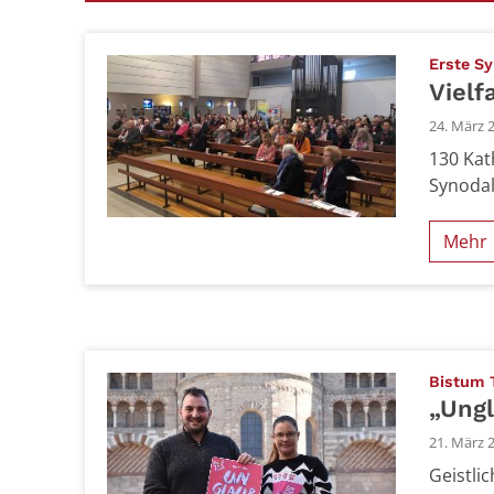
Erste S
Vielf
24. März 
130 Kat
Synoda
Mehr
Bistum T
„Ungl
21. März 
Geistli