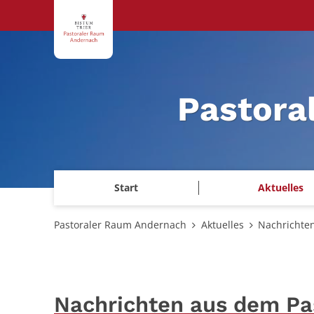
Zum Inhalt springen
Pastora
Start
Aktuelles
Pastoraler Raum Andernach
Aktuelles
Nachrichte
Nachrichten aus dem P