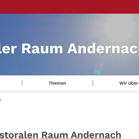
ler Raum Andernac
Themen
Wir über
n
astoralen Raum Andernach