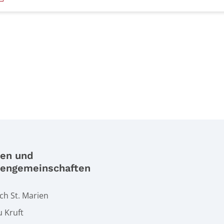
te Seite
ien und
iengemeinschaften
h St. Marien
u Kruft