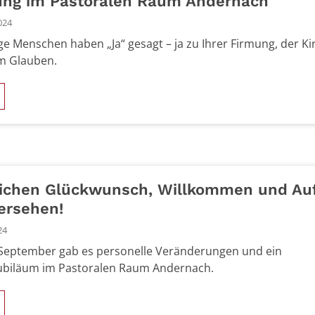
ung im Pastoralen Raum Andernach
024
ge Menschen haben „Ja“ gesagt – ja zu Ihrer Firmung, der Ki
m Glauben.
lichen Glückwunsch, Willkommen und Au
ersehen!
24
September gab es personelle Veränderungen und ein
ubiläum im Pastoralen Raum Andernach.