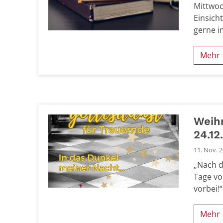
Mittwoc
Einsich
gerne i
Mehr
Weihn
24.12
11. Nov. 
„Nach d
Tage vo
vorbei!
Mehr