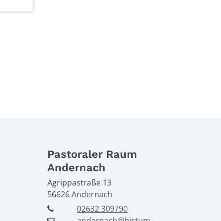
Pastoraler Raum
Andernach
Agrippastraße 13
56626
Andernach
02632 309790
andernach@bistum-