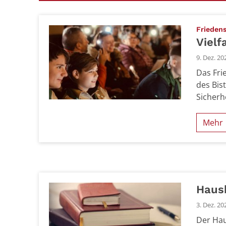
Frieden
Vielf
9. Dez. 20
Das Fri
des Bis
Sicherh
Mehr
Haush
3. Dez. 20
Der Hau